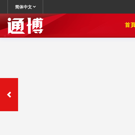
通博娛樂城Online官方網站
通博娛樂城為高口碑好評線上online娛樂城官網，儲值版A
星城儲值版真人視覺
全新的遊戲體驗