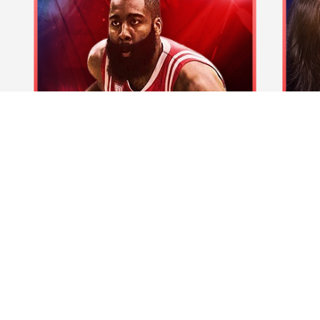
星城紅色儲值版豐富多樣的玩
下
一
弈感
篇
文
章:
彙整
2026 年 8 月
2026 年 7 月
2026 年 6 月
2026 年 5 月
2026 年 4 月
2026 年 3 月
2026 年 2 月