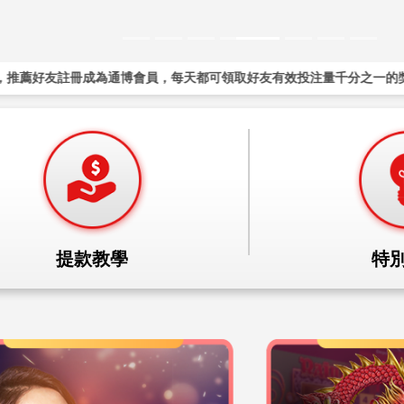
line官方網站秉持著創新、用心的經營理念，致力於最優質的遊
是一款人氣非常火爆的策略類遊戲，以知名球星為主要背景，玩
裏進行一場又一場驚心動魄的戰鬥，星城儲值版結合略冒險的玩
玩性更進一步，同時精緻清晰的原畫，流暢無卡頓的操作，唯美
，每一點都讓人愛不釋手！
現獨特魅力，打造一個具備優質的體