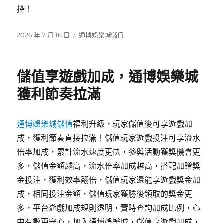
控！
發
分
2026 年 7 月 16 日
通博娛樂城儲值
佈
類
日
期:
儲值享遊戲加成，通博娛樂城
獲利節奏拉滿
通博娛樂城儲值
福利升級，玩家儲值後可享遊戲加
成，獲利節奏直接拉滿！儲值玩家遊戲投注可享流水
倍率加成，累計流水速度更快，參與活動獲獎機會更
多，儲值金額越高，流水倍率加成越高，搭配加贈獎
金投注，獲利效率翻倍，儲值玩家還能享遊戲獎金加
成，相同投注金額，儲值玩家獲勝後領取的獎金更
多，平台遊戲加成規則透明，實時查詢加成比例，心
中有數更安心，加入通博娛樂城，儲值享遊戲加成，