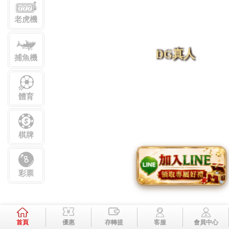
包，就能隨時隨地為遊戲帳戶注入活力，緊跟科技潮
流，優化了所有儲值流程，介面直覺好操作，即便是
新手也能秒懂上手，搭配目前最火熱的儲值送好禮活
動，讓你在指尖輕點之間，就能開啟通博百萬獎池的
通行證，體驗真正的無縫娛樂。
發
分
2026 年 7 月 31 日
通博娛樂城儲值
佈
類
日
期:
業界分潤天花板！通博娛樂城
代理用實力回饋每一位合作夥
伴
還在為其他平台微薄的利潤而苦惱嗎？來
通博娛樂城
代理
，體驗真正的業界頂級分潤，我們深知代理夥伴
的重要性，因此釋出最大誠意，提供超高比例的佣金