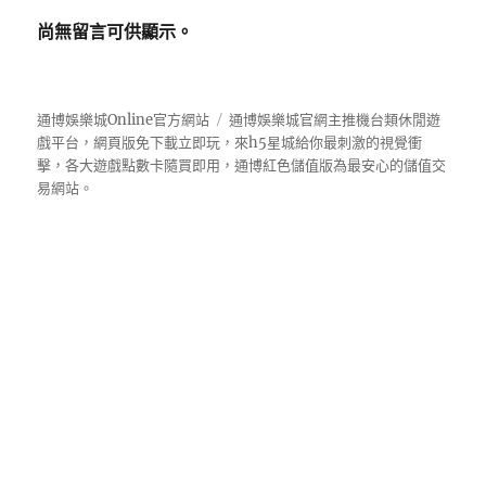
尚無留言可供顯示。
通博娛樂城Online官方網站
通博娛樂城官網主推機台類休閒遊
戲平台，網頁版免下載立即玩，來h5星城給你最刺激的視覺衝
擊，各大遊戲點數卡隨買即用，
通博
紅色儲值版為最安心的儲值交
易網站。