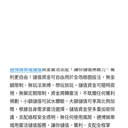
脫庸庸碌碌的人生！一場不容錯過的財富翻身仗
發
分
2026 年 7 月 16 日
通博娛樂城代理
佈
類
日
期:
通博娛樂城儲值資金靈活支配
無壓力
通博娛樂城儲值
資金靈活支配，讓你儲值無壓力、獲
利更自由！儲值資金可自由用於全场遊戲投注，無金
額限制、無玩法束縛，想玩就玩，儲值資金可隨時提
現，無鎖定期限制，資金周轉靈活，不耽擱任何獲利
規劃，小額儲值可試水體驗，大額儲值可享高比例加
贈，根據自身需求靈活選擇，儲值資金受多重加密保
護，支配過程安全透明，無任何使用風險，通博娛樂
城用靈活儲值服務，讓你儲值、獲利、支配全程掌