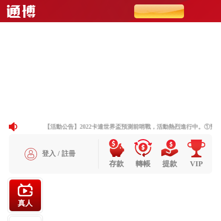
通博娛樂城Online官方網站
月份:
2026 年 7 月
通博娛樂城儲值全面升級，超
商虛擬幣全面開通超便利
為了給玩家最極致的便利性，
通博娛樂城儲值
管道再
度進化，現在你不需要綁定複雜的銀行帳戶，只需走
到巷口的便利商店，或者利用手機裡的加密貨幣錢