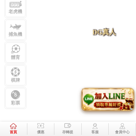
激的遊戲人生，從此不寂寞。
作
發
分
admin
2025 年 4 月 3 日
未分類
者
佈
類
日
期:
文
上一篇文章
章
星城儲值精美的介面和動畫效果讓你
上
一
完全擺脫煩惱
導
篇
覽
文
章:
下一篇文章
星城儲值版真人視覺互動的新穎玩
下
一
法，帶給你全新的遊戲體驗
篇
文