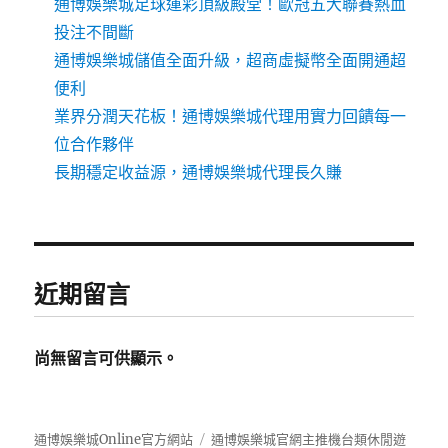
通博娛樂城足球運彩頂級殿堂！歐冠五大聯賽熱血
投注不間斷
通博娛樂城儲值全面升級，超商虛擬幣全面開通超
便利
業界分潤天花板！通博娛樂城代理用實力回饋每一
位合作夥伴
長期穩定收益源，通博娛樂城代理長久賺
近期留言
尚無留言可供顯示。
通博娛樂城Online官方網站
通博娛樂城官網主推機台類休閒遊