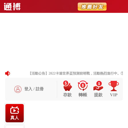
通博娛樂城Online官方網站
星城立即玩新增的系統玩法展
現獨特魅力，打造一個具備優
質的體驗
金好運娛樂城Online官方網站提供許多驚人的累積獎
金，體育投注採用獨家開發系統，並提供全台最多的
返水4%
，星城立即玩
畫面很炫麗，玩法更刺激，這裡
只有你想不到，沒有做不到，因其玩法簡單，娛樂性
强，絕對讓你玩到爽，每一局都可以和不同的對手對
戰，打發你的無聊時光，星城立即玩讓你感受精彩刺