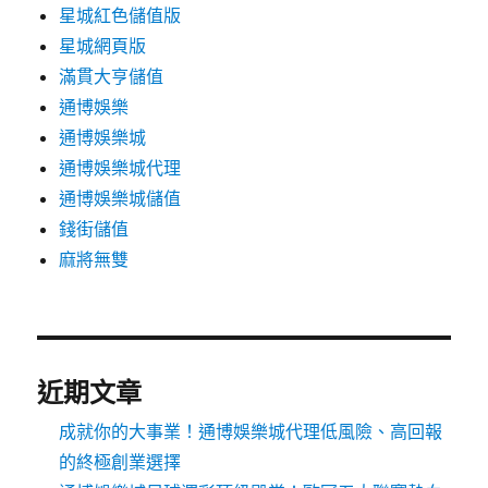
星城紅色儲值版
星城網頁版
滿貫大亨儲值
通博娛樂
通博娛樂城
通博娛樂城代理
通博娛樂城儲值
錢街儲值
麻將無雙
近期文章
成就你的大事業！通博娛樂城代理低風險、高回報
的終極創業選擇