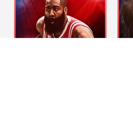
一
篇
文
章:
彙整
2026 年 8 月
2026 年 7 月
2026 年 6 月
2026 年 5 月
2026 年 4 月
2026 年 3 月
2026 年 2 月
2026 年 1 月
2025 年 12 月
2025 年 11 月
2025 年 10 月