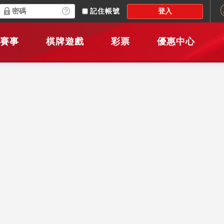
閒遊戲平台，萬人在線開局。
搜尋
搜
尋