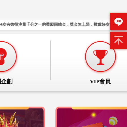
h5星城立即玩
好博娛樂城
星城h5
星城儲值
星城儲值版
星城官網
星城立即玩
星城紅色儲值版
星城網頁版
滿貫大亨儲值
通博娛樂
通博娛樂城
通博娛樂城代理
通博娛樂城儲值
錢街儲值
麻將無雙