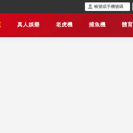
PP下載，有多種牌桌、捕魚機等經典遊戲，通博評價網頁版立即玩特色的機台類休
值玩家可以獲取最大樂趣