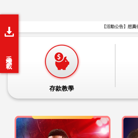
星城online
街儲值
遊戲玩法多
作
admin
戲畫風，逼真的遊
者
發
2024 年 1 月 30 日
驗到錢街儲值遊戲
佈
分
未分類
日
類
期:
文
上一篇文章
章
麻將無雙豐富娛樂享受，讓您
上
一
導
篇
覽
文
下一篇文章
章:
h5星城立即玩免安裝免下載
下