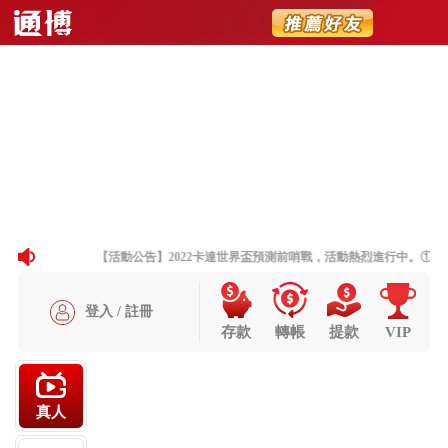
通博娛樂城Online官方網站
通博娛樂城開啟你的第二精彩
人生！在對的平台裡釋放壓抑
的贏家本能
每個人心中，其實都隱藏著一股渴望征服、渴望勝利
的贏家本能，只是在平庸繁瑣的日常生活中被漸漸壓
抑了，
通博娛樂城
就是那個能讓你釋放天性、重燃激
情的秘密基地，當你坐在真人視訊的牌桌前，或是看
著體育球版的比分即時跳動，那種全神貫注、心跳加
速的感覺，會讓你重新感受到生命的活力，在這裡，