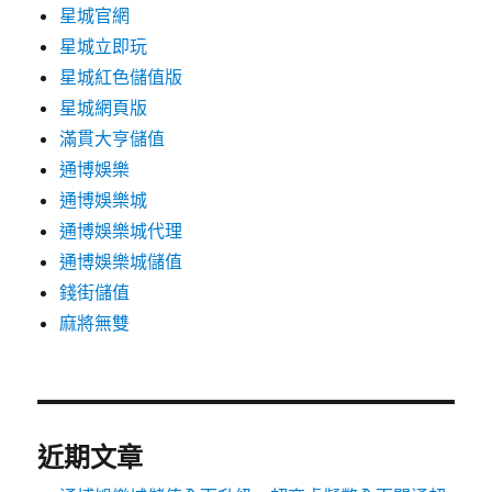
星城官網
星城立即玩
星城紅色儲值版
星城網頁版
滿貫大亨儲值
通博娛樂
通博娛樂城
通博娛樂城代理
通博娛樂城儲值
錢街儲值
麻將無雙
近期文章