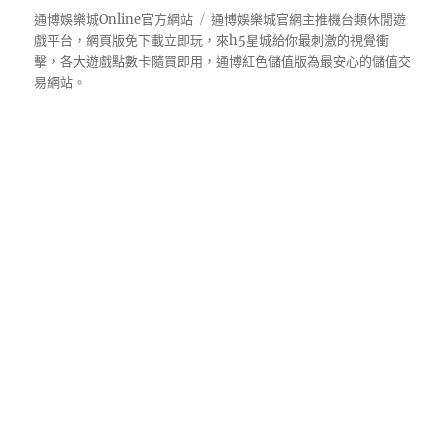
通博娛樂城Online官方網站
通博娛樂城官網主推機台類休閒遊
戲平台，網頁版免下載立即玩，來h5星城給你最刺激的視覺衝
擊，各大遊戲點數卡隨買即用，
通博
紅色儲值版為最安心的儲值交
易網站。