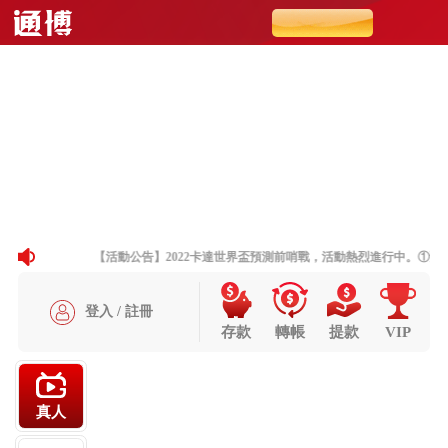
通博娛樂城Online官方網站
在通博娛樂城贏錢的秘訣，資
深老手不藏私經驗分享
許多新玩家好奇，真的有人能在線上娛樂城穩定獲利
嗎？資深老玩家在
通博娛樂城
討論區分享了三個核心
秘訣：首先是資金分配，絕不一次梭哈，分散投注才
能增加容錯率；其次是掌握心態，贏了不貪、輸了不
躁，嚴格遵守止盈止損；最後是選擇高退水平台，如
提供的優渥返水，長期下來能極大化利潤，LEO提供
了一個公正的環境與透明的數據，讓玩家能將策略發