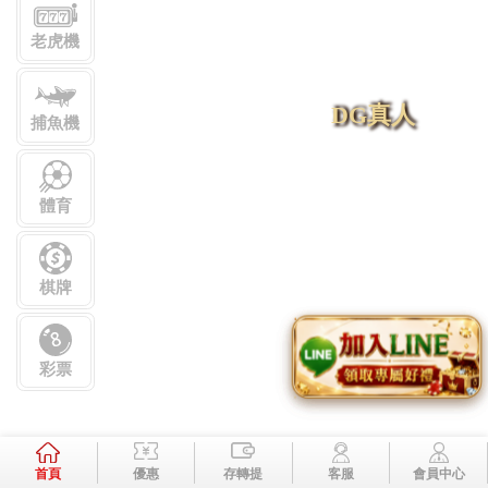
無限樂趣，讓你愛不釋手。
作
發
分
admin
2025 年 11 月 15 日
未分類
者
佈
類
日
期:
文
上一篇文章
章
星城儲值多種遊戲模式任意切換，讓
上
一
你體驗人生贏家的無限快感
導
篇
覽
文
章:
下一篇文章
星城官網可以隨時隨地享受這種無與
下
一
倫比的遊戲體驗，感受賭場的精華
篇
文