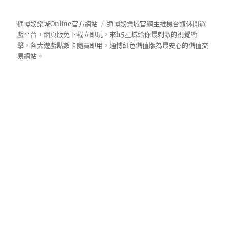
通博娛樂城Online官方網站
通博娛樂城官網主推機台類休閒遊
戲平台，網頁版免下載立即玩，來h5星城給你最刺激的視覺衝
擊，各大遊戲點數卡隨買即用，
通博
紅色儲值版為最安心的儲值交
易網站。