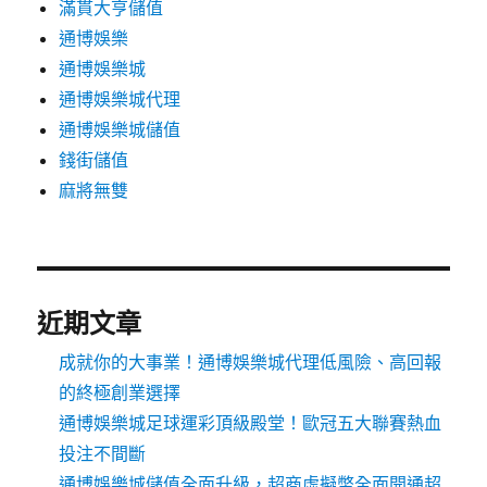
滿貫大亨儲值
通博娛樂
通博娛樂城
通博娛樂城代理
通博娛樂城儲值
錢街儲值
麻將無雙
近期文章
成就你的大事業！通博娛樂城代理低風險、高回報
的終極創業選擇
通博娛樂城足球運彩頂級殿堂！歐冠五大聯賽熱血
投注不間斷
通博娛樂城儲值全面升級，超商虛擬幣全面開通超