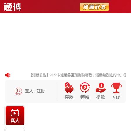
通博娛樂城Online官方網站
星城網頁版擁有多款獨家主題
遊戲，還有好康活動等著你
星城網頁版
來自世界各國的高品質遊戲，精緻畫風華
麗呈現，遊戲刺激多元，玩再久都目不轉睛，等你一
起來探索！全新登場易玩、暢快、免下載，三個願望
一次滿足，熟悉的遊戲體驗享受極速快感，各式戰
寵、裝備、坐騎、翅膀等豐富培養系統，完成登錄簽
到就送超級豪禮，年度好遊立即爽玩！
作
發
分
admin
2023 年 11 月 14 日
未分類