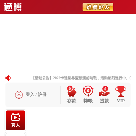
通博娛樂城Online官方網站
h5星城立即玩讓玩家們可以随
時随地享受到逼真的赌场體驗
尋找
h5星城立即玩
的過程中，你會發現網路世界充滿
了各種各樣的攻略和技巧，對於遊戲愛好者而言，這
不僅是一場遊戲，更是一場智慧的較量，而h5星城立
即玩的奧秘就如同心靈的解謎遊戲，挑戰你對趨勢的
洞察力。了解補牌規則可以幫助玩家更精準地掌握遊
戲節奏，提高獲勝機會。補牌規則主要針對莊家和閒
家的點數進行判斷，決定是否需要補發第三張牌。