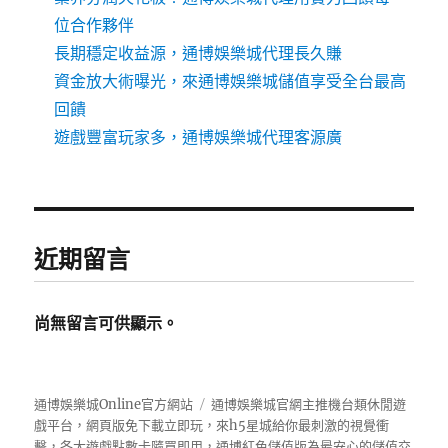
位合作夥伴
長期穩定收益源，通博娛樂城代理長久賺
資金放大術曝光，來通博娛樂城儲值享受全台最高
回饋
遊戲豐富玩家多，通博娛樂城代理客源廣
近期留言
尚無留言可供顯示。
通博娛樂城Online官方網站
通博娛樂城官網主推機台類休閒遊
戲平台，網頁版免下載立即玩，來h5星城給你最刺激的視覺衝
擊，各大遊戲點數卡隨買即用，
通博
紅色儲值版為最安心的儲值交