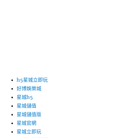
搜尋
搜
尋
h5星城立即玩
好博娛樂城
星城h5
星城儲值
星城儲值版
星城官網
星城立即玩