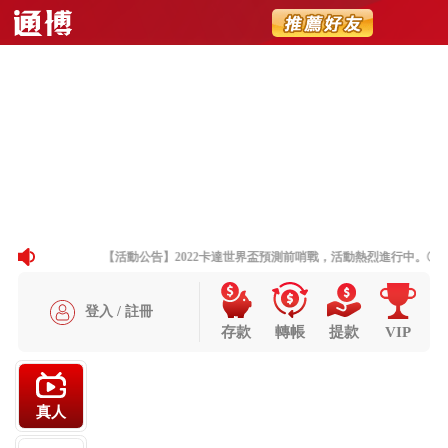
通博娛樂城Online官方網站
星城紅色儲值版給予玩家彷彿
置身於現場的絕妙體驗
星城online官方網站擁有專業培訓的團隊，致力於提
供最迅速的存取款交易速度，讓玩家享受快捷便利的
娛樂體驗，
星城紅色儲值版
是一款競技感超强的遊
戲，遊戲中每天都有大量的真人玩家24小時線上，真
人對戰，發牌隨機，單手操作，讓你無時無地都能暢
玩PK，還有真人美女陪你來玩，給你無盡的挑戰，星
城紅色儲值版的畫面非常的精緻精美，豐富多樣的玩