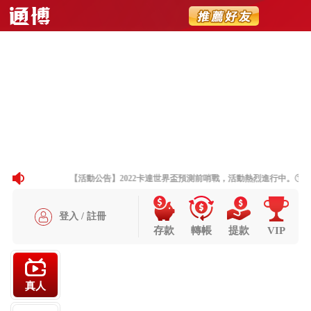
通博娛樂城Online官方網站
星城官網提供合法網投服務，
玩家安心享受娛樂與贏錢的最
佳選擇
星城官網
熱門真人百家樂品牌，不同種模式、多樣化
真人荷官賭場遊戲，官網app下載超過百款不同類型
電子老虎機等熱門上百款博奕遊戲，是一個合法且受
到監管的博弈平台，為玩家提供安全可靠的遊戲環
境，星城官網採用了先進的安全技術，保護玩家的個
人和財務信息。以其豐富多樣的遊戲種類而聞名，從