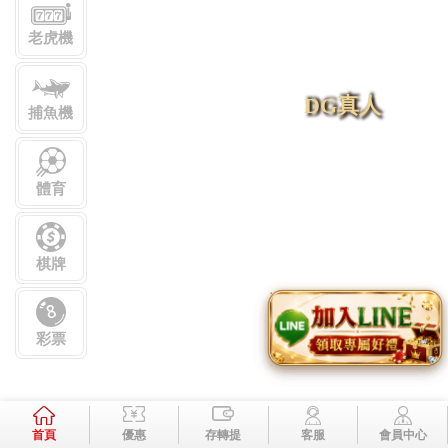
傳統的真人娛樂到現代的電子遊戲，無論您是資深玩
家還是新手，都能在這裡找到適合自己的遊戲。
作
發
分
admin
2024 年 12 月 20 日
未分類
者
佈
類
日
期:
文
上一篇文章
章
星城官網高效率出金保證，讓玩家安
上
一
心玩、安心領
導
篇
覽
文
章:
下一篇文章
星城紅色儲值版是一個提供許多線上
下
一
博弈投注的網站
篇