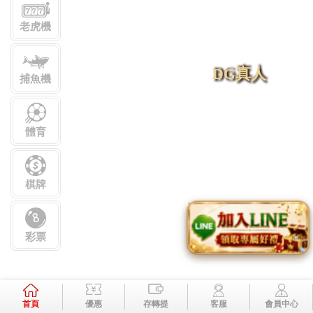
作
發
分
admin
2024 年 11 月 28 日
未分類
者
佈
類
日
期:
文
上一篇文章
章
星城紅色儲值版規則簡單、玩法豐
上
一
富，輕輕鬆鬆變成賭神
導
篇
覽
文
章:
下一篇文章
錢街儲值歡樂對決，讓你體驗到遊戲
下
一
的魅力
篇