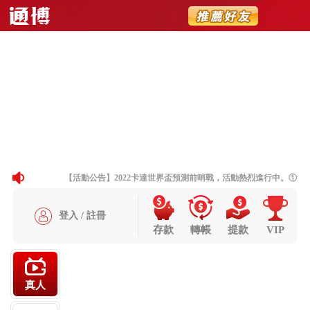
通博娛樂城Online官方網站
星城儲值版為玩家帶來愉悅體
驗和無盡歡樂
星城online官方網站提供給新玩家的一種優惠，讓您
可以在不需要存款的情況下體驗平台的遊戲，
星城儲
值版
是一款簡單、刺激的賭博遊戲，但要在遊戲中獲
勝，需要了解遊戲的玩法和策略，玩家可透過得分
率、最大倍數等數據自由選擇機台，玩家在享受老虎
機連線樂趣的同時，還能體驗棒球比賽的熱血氛圍，
讓您隨時隨地享受刮開銀漆的刺激快感。