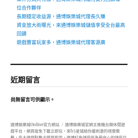
位合作夥伴
長期穩定收益源，通博娛樂城代理長久賺
資金放大術曝光，來通博娛樂城儲值享受全台最高
回饋
遊戲豐富玩家多，通博娛樂城代理客源廣
近期留言
尚無留言可供顯示。
通博娛樂城Online官方網站
通博娛樂城官網主推機台類休閒遊
戲平台，網頁版免下載立即玩，來h5星城給你最刺激的視覺衝
擊，各大遊戲點數卡隨買即用，
通博
紅色儲值版為最安心的儲值交