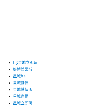
搜尋
搜
尋
h5星城立即玩
好博娛樂城
星城h5
星城儲值
星城儲值版
星城官網
星城立即玩