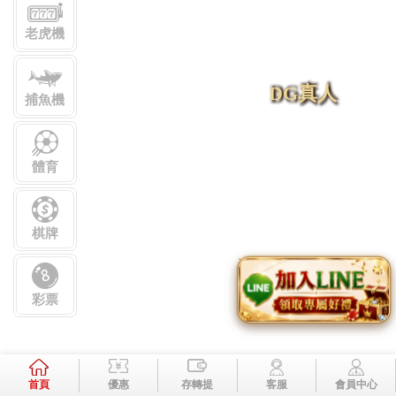
們提供迅速、方便的出金選項，確保您的獲利能夠快
速到手。
作
發
分
admin
2024 年 7 月 5 日
未分類
者
佈
類
日
期:
文
上一篇文章
章
星城官網24小時玩樂不間斷，瘋玩一
上
一
整天
導
篇
覽
文
章:
下一篇文章
星城儲值讓玩家在遊戲裏有身臨其境
下
一
的享受
篇