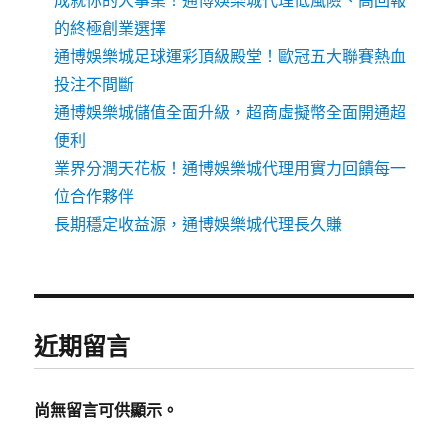
成就你的大事業！通博娛樂城代理低風險、高回報
的終極創業選擇
通博娛樂城足球運彩頂級殿堂！歐冠五大聯賽熱血
投注不間斷
通博娛樂城儲值全面升級，超商虛擬幣全面開通超
便利
業界分潤天花板！通博娛樂城代理用實力回饋每一
位合作夥伴
長期穩定收益源，通博娛樂城代理長久賺
近期留言
尚無留言可供顯示。