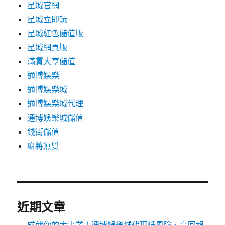
星城官網
星城立即玩
星城紅色儲值版
星城網頁版
滿貫大亨儲值
通博娛樂
通博娛樂城
通博娛樂城代理
通博娛樂城儲值
錢街儲值
麻將無雙
近期文章