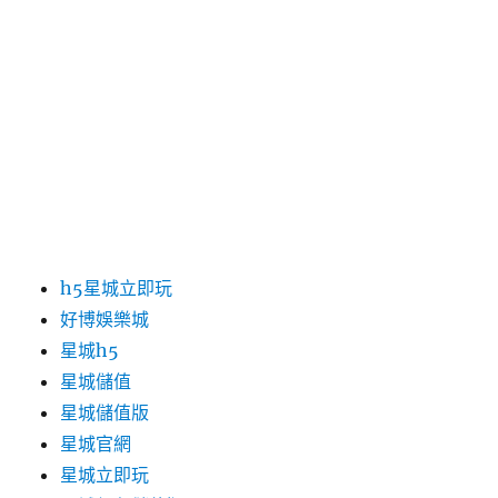
搜尋
搜
尋
h5星城立即玩
好博娛樂城
星城h5
星城儲值
星城儲值版
星城官網
星城立即玩